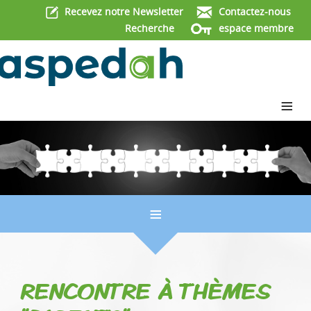
Recevez notre Newsletter
Contactez-nous
Recherche
espace membre
≡
≡
RENCONTRE À THÈMES