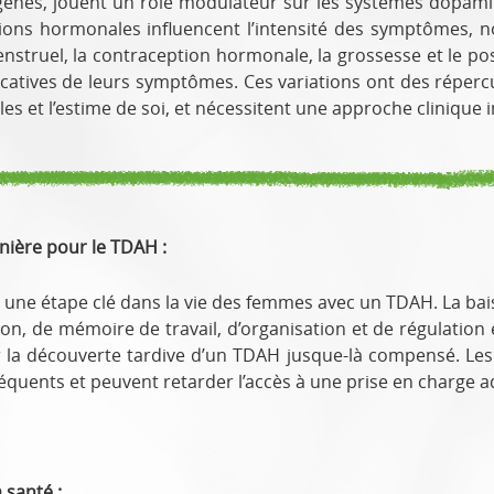
ogènes, jouent un rôle modulateur sur les systèmes dopam
ations hormonales influencent l’intensité des symptômes, n
e menstruel, la contraception hormonale, la grossesse et le 
catives de leurs symptômes. Ces variations ont des réperc
les et l’estime de soi, et nécessitent une approche clinique i
ière pour le TDAH :
ne étape clé dans la vie des femmes avec un TDAH. La bai
tion, de mémoire de travail, d’organisation et de régulati
 la découverte tardive d’un TDAH jusque-là compensé. Les 
réquents et peuvent retarder l’accès à une prise en charge 
 santé :