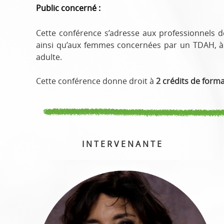
Public concerné :
Cette conférence s’adresse aux professionnels d
ainsi qu’aux femmes concernées par un TDAH, à l
adulte.
Cette conférence donne droit à
2 crédits de form
I N T E R V E N A N T E