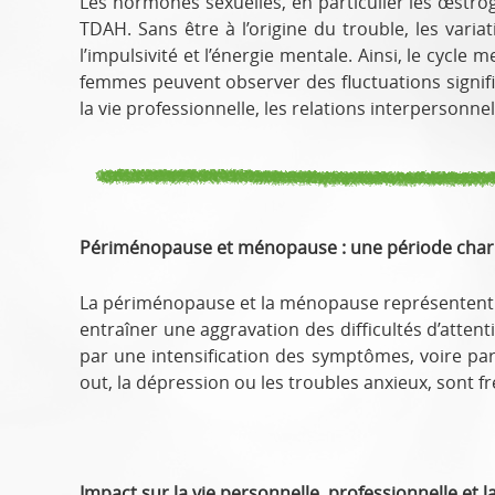
Les hormones sexuelles, en particulier les œstr
TDAH. Sans être à l’origine du trouble, les vari
l’impulsivité et l’énergie mentale. Ainsi, le cycl
femmes peuvent observer des fluctuations signifi
la vie professionnelle, les relations interpersonnel
Périménopause et ménopause : une période charn
La périménopause et la ménopause représentent u
entraîner une aggravation des difficultés d’atten
par une intensification des symptômes, voire par
out, la dépression ou les troubles anxieux, sont f
Impact sur la vie personnelle, professionnelle et la