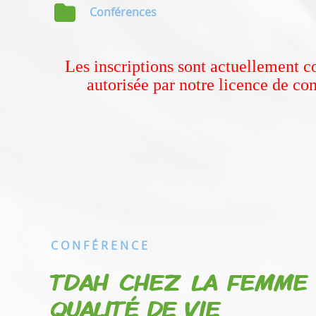
Conférences
Les inscriptions sont actuellement c
autorisée par notre licence de con
C O N F É R E N C E
TDAH CHEZ LA FEMME 
QUALITÉ DE VIE