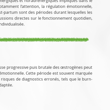
inergiques et noradrénergiques impliqués dans le
otamment l’attention, la régulation émotionnelle,
post-partum sont des périodes durant lesquelles les
ussions directes sur le fonctionnement quotidien,
ndividualisée.
sse progressive puis brutale des œstrogènes peut
on émotionnelle. Cette période est souvent marquée
risques de diagnostics erronés, tels que le burn-
adaptée.