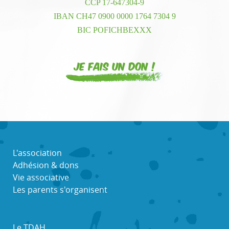
CCP 17-647304-9
IBAN CH47 0900 0000 1764 7304 9
BIC POFICHBEXXX
Je fais un don !
L'association
Adhésion & dons
Vie associative
Les parents s'organisent
Le TDAH