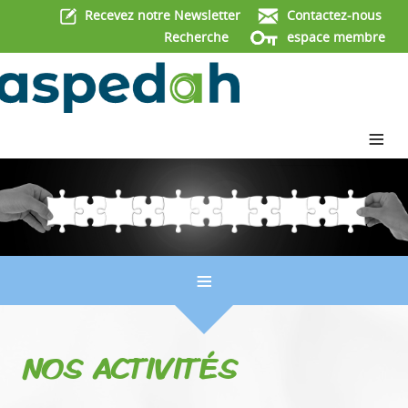
Recevez notre Newsletter
Contactez-nous
Recherche
espace membre
≡
≡
NOS ACTIVITÉS